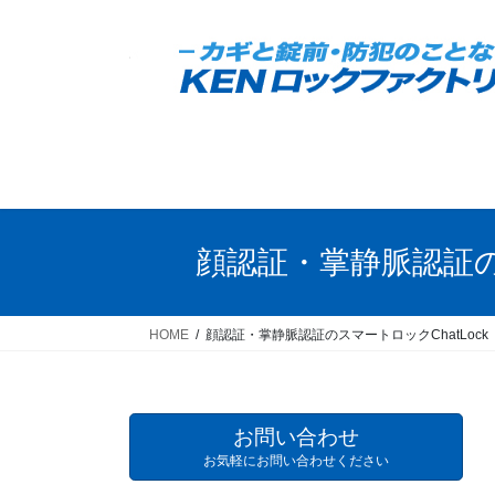
コ
ナ
ン
ビ
テ
ゲ
ン
ー
ツ
シ
へ
ョ
ス
ン
キ
に
ッ
移
プ
動
顔認証・掌静脈認証のス
HOME
顔認証・掌静脈認証のスマートロックChatLock 
お問い合わせ
お気軽にお問い合わせください