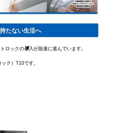
鍵を持たない生活へ
ートロックの
導
入が急速に進んでいます。
ロック）T10です。